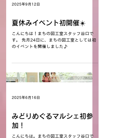
2025年9月12日
手順を公開します♪ ①素材を組み合わせる
今回リースの本体は《おおさか河内材》を使
まちの図工室
用します。 事前にこちらでレーザーカット
夏休みイベント初開催☀️
した丸や星のパーツを仕上がりイメージシー
トに沿って 好きに配置します。 イメージが
こんにちは！まちの図工室スタッフ谷口で
できたらボンドで貼り付けます。 ②自由に
す。 先月24日に、まちの図工室としては初
色を塗る POSCAをご用意しておりますの
のイベントを開催しました♪
で、好きな色に塗って装飾します。 クリス
マスらしい色に仕上げるのも良いですし、
木の素材を活かしてそのままでも、ナチュラ
ルな仕上がりで、あたたかみがあって 素敵
ですよ！ ③パーツで飾りつける 完成が見え
てきて楽しくなってくる頃です♪ こちらで
ご用意してるキラキラパーツや、
2025年6月16日
まちの図工室
みどりめぐるマルシェ初参
加！
こんにちは。まちの図工室スタッフ谷口で