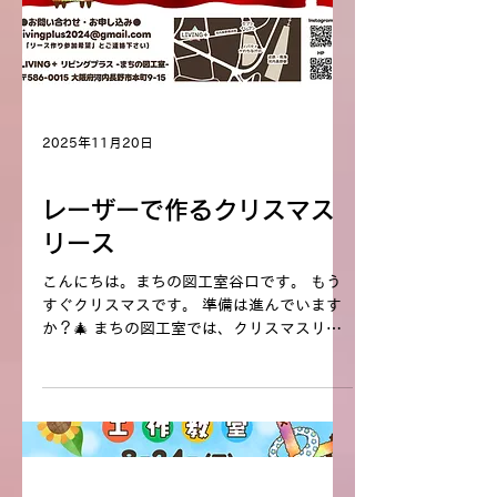
援できます。 初の開催と言うことで、不手
際などあるかとは存じますが クリエイター
様、お客様、地域の皆様に楽しんでいただく
企画となるよう...
2025年11月20日
まちの図工室
レーザーで作るクリスマス
リース
こんにちは。まちの図工室谷口です。 もう
すぐクリスマスです。 準備は進んでいます
か？🎄 まちの図工室では、クリスマスリー
スづくりの ワークショップを開催いたしま
す♪ レーザーでカットした素材を組み合わ
せ世界で一つの クリスマスリースをお作り
いただけます。 これだけだと実際どの様に
進めるか分かりませんよね？ なにをどうし
て進めるの？という不安があるかも知れませ
ん。 そんな皆様のためにワークショップの