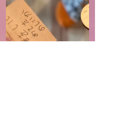
2025年5月12日
まちの図工室
まちの図工室×かわちラボ
初のコラボイベント
こんにちは。まちの図工室スタッフ谷口で
す。 まちの図工室敷地内にある、かわちラ
ボさんと かわちラボさんに集う子供たち向
けの 合同イベントを開催しました✨ かわち
ラボさんはフリースクールや放課後フリース