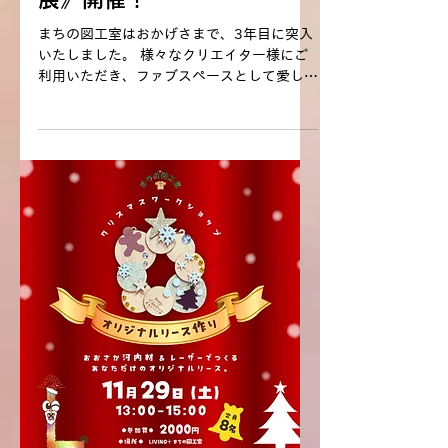
まちの図工室はおかげさまで、3年目に突入
いたしました。 様々なクリエイター様にご
利用いただき、ファブスペースとして愛して
いただいております。 本当にいつもありが
とうございます。 クリエイターの皆様が集
う場として、何か還元できる事、楽しい事は
ないかな？ と考え、この度リビングプラス
まちの図工室初の試みとして 《Tシャツ展》
開催することに致しました。 “第0回”と銘
打って、試験的にクリエイター様のTシャツ
をリビングプラス内に展示いたします。 今
回の企画で、クリエイター様やお客様の反応
を拝見させていただき 今後継続的に皆様に
楽しんで頂ける企画となるように考えていき
たいと思っております。 今回は25名のクリ
エイターの皆様にご参加いただきます。 ク
リエイターの皆様の作品をTシャツに印刷す
ることで 多種多様なTシャツをお楽しみ頂け
ます。 また今回は投票制を設けますので、
ご覧いただくお客様も、推しのTシャツを応