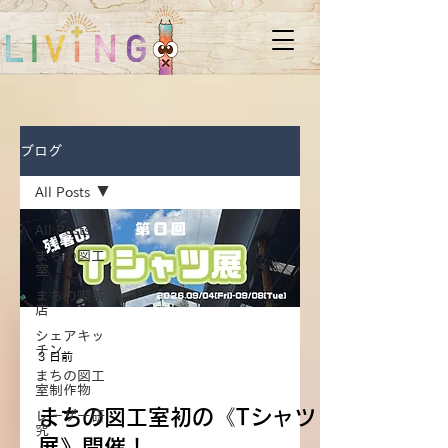
ブログ
All Posts
All Posts
まちの図工
室
まちの喫茶
店
シェアキッ
チン
3 日前
まちの図工
まちの図工室
室制作物
まちの図工室初の《Tシャツ
レーザー研
究
展》開催！