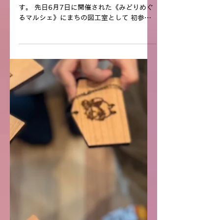
す。 先日6月7日に開催された《みどりめぐ
るマルシェ》にまちの図工室として 初参加
させて頂きました！ こちらのマルシェは河
内長野市の 花の文化園 さんにて開催という
事もあり スタッフ一同、楽しみにしていま
した♪...