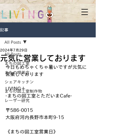
記事
All Posts
2024年7月29日
All Posts
元気に営業しております
まちの図工室
今日もめちゃくちゃ暑いですが元気に
まちの喫茶店
営業しております
シェアキッチン
LIVING＋
まちの図工室制作物
-まちの図工室とただいまCafe-
レーザー研究
〒586-0015
大阪府河内長野市本町9-15
《まちの図工室営業日》