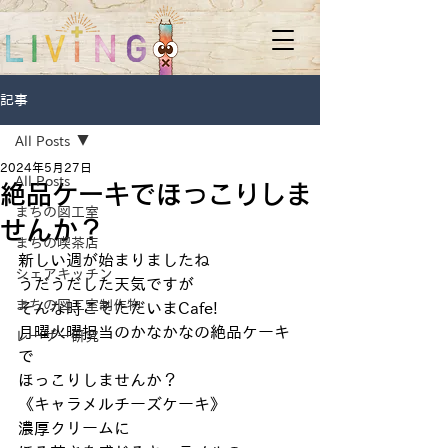
記事
All Posts
2024年5月27日
All Posts
絶品ケーキでほっこりしま
まちの図工室
せんか？
まちの喫茶店
新しい週が始まりましたね
シェアキッチン
うだうだした天気ですが
まちの図工室制作物
そんな時こそただいまCafe!
月曜火曜担当のかなかなの絶品ケーキ
レーザー研究
で
ほっこりしませんか？
《キャラメルチーズケーキ》
濃厚クリームに