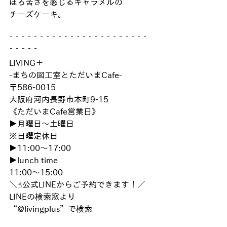
ほろ苦さを感じるキャラメルの
チーズケーキ。
‾ ‾ ‾ ‾ ‾ ‾ ‾ ‾ ‾ ‾ ‾ ‾ ‾ ‾ ‾ ‾ ‾ ‾ ‾ ‾ ‾ ‾ ‾ 
‾ ‾ ‾ ‾ ‾
LIVING＋
-まちの図工室とただいまCafe-
〒586-0015
大阪府河内長野市本町9-15
《ただいまCafe営業日》
▶︎月曜日〜土曜日
※日曜定休日
▶︎11:00〜17:00
▶︎lunch time
11:00〜15:00
＼☝︎公式LINEからご予約できます！／
LINEの検索窓より
“@livingplus”で検索