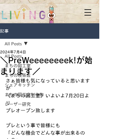
記事
All Posts
2024年7月4日
All Posts
＼PreWeeeeeeeek!が始
まちの図工室
まります／
まちの喫茶店
さぁ皆様も気になっていると思います
シェアキッチン
が
まちの図工室制作物
《まちの図工室》いよいよ7月20日よ
り
レーザー研究
プレオープン致します
プレという事で皆様にも
「どんな機会でどんな事が出来るの