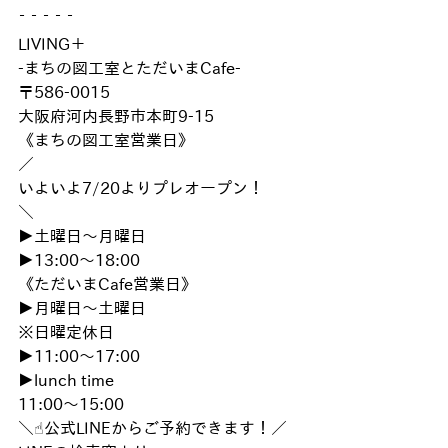
‾ ‾ ‾ ‾ ‾
LIVING＋
-まちの図工室とただいまCafe-
〒586-0015
大阪府河内長野市本町9-15
《まちの図工室営業日》
／
いよいよ7/20よりプレオープン！
＼
▶︎土曜日〜月曜日
▶︎13:00〜18:00
《ただいまCafe営業日》
▶︎月曜日〜土曜日
※日曜定休日
▶︎11:00〜17:00
▶︎lunch time
11:00〜15:00
＼☝︎公式LINEからご予約できます！／