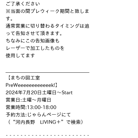
ご了承ください
※当面の間プレウィーク期間と致しま
す。
通常営業に切り替わるタイミングは追
って告知させて頂きます。
ちなみにこの告知画像も
レーザーで加工したものを
使用してます
__________________________________
【まちの図工室
PreWeeeeeeeeeeeek!】
2024年7月20日土曜日〜Start
営業日:土曜〜月曜日
営業時間:13:00-18:00
予約方法:じゃらんページにて
（“河内長野　LIVING＋”で検索）
‾ ‾ ‾ ‾ ‾ ‾ ‾ ‾ ‾ ‾ ‾ ‾ ‾ ‾ ‾ ‾ ‾ ‾ ‾ ‾ ‾ ‾ ‾ 