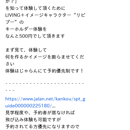
か？」
を知って体験して頂くために
LIVING＋イメージキャラクター“リビ
プー”の
キーホルダー体験を
なんと500円でして頂きます
まず見て、体験して
何を作るかイメージを膨らませてくだ
さい
体験はじゃらんにて予約優先制です！
‾ ‾ ‾ ‾ ‾ ‾ ‾ ‾ ‾ ‾ ‾ ‾ ‾ ‾ ‾ ‾ ‾ ‾ ‾ ‾ ‾ ‾ ‾ 
‾ ‾ ‾
https://www.jalan.net/kankou/spt_g
uide000000225180/
...
見学程度や、予約者が居なければ
飛び込み体験も可能ですが
予約されてる方優先になりますので