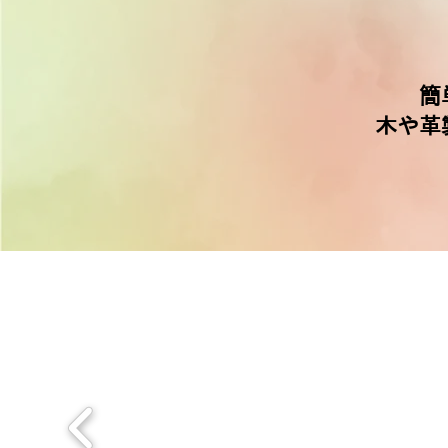
簡
木や革