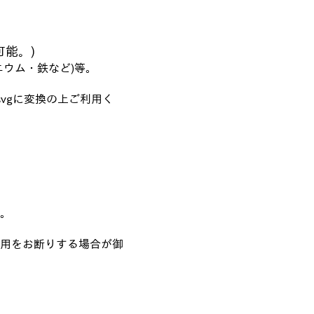
可能。)
ウム・鉄など)等。
iを.svgに変換の上ご利用く
。
用をお断りする場合が御