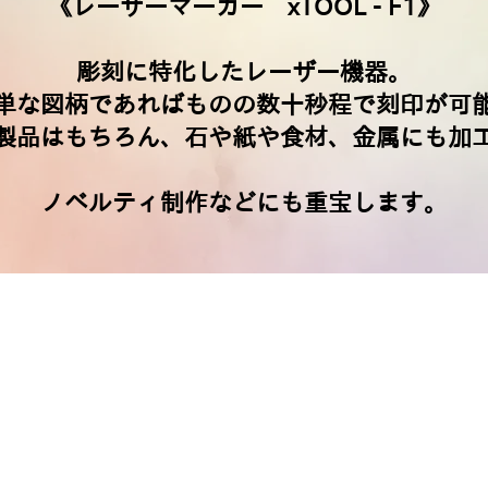
《レーザーマーカー xTOOL - F1》
彫刻に特化したレーザー機器。
単な図柄であればものの数十秒程で刻印が可
製品はもちろん、石や紙や食材、金属にも加
ノベルティ制作などにも重宝します。